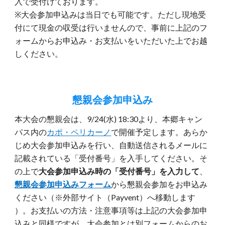
入
で受付けております
。
※大会参加申込みは当日でも可能です
。ただし現地受
付にて現金の収受は行いませんので、事前に上記のフ
ォームからお申込み・お支払いをいただいた上でお越
しください。
懇親会参加申込み
本大会の懇親会は、9/24(水) 18:30より、本郷キャン
パス内の
カポ・ペリカーノ
で開催予定します。
あらか
じめ大会参加申込みを行い、自動送信されるメールに
記載されている「受付番号」を入手してください。そ
の上で
大会参加申込み時の
「受付番号」
を入力して
、
懇親会参加申込みフォーム
から懇親会参加をお申込み
ください（※外部サイト（Payvent）へ移動します
）。お支払いの方法・注意事項等は上記の大会参加申
込みと同様ですが、大会参加とは別フォームからのお