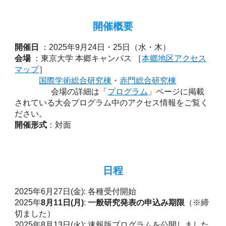
開催概要
開催日
：2025年9月24日・25日（水・木）
会場
：東京大学 本郷キャンパス ［
本郷地区アクセス
マップ
］
国際学術総合研究棟
・
赤門総合研究棟
会場の詳細は
「
プログラム
」ページに掲載
されている大会プログラム中のアクセス情報をご覧く
ださい。
開催形式
：対面
日程
2025年6月27日(金): 各種受付開始
2025年
8月
11日(月)
:
一般研究発表の申込み期限
（※
締
切
ました）
2025年8月13日(火): 速報版プログラムを公開しました