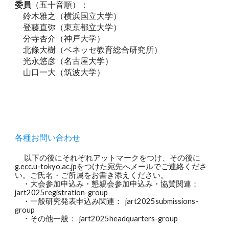
委員
（五十音順）：
鈴木雅之（横浜国立大学）
登藤直弥（東京都立大学）
分寺杏介（神戸大学）
北條大樹（ベネッセ教育総合研究所）
光永悠彦（名古屋大学）
山口一大（筑波大学）
各種お問い合わせ
以下の後にそれぞれアットマークをつけ、その後に
g.ecc.u-tokyo.ac.jpをつけた宛先へメールでご連絡くださ
い。ご氏名・ご所属をお書き添えください。
・大会参加申込み・懇親会参加申込み・協賛関連：
jart2025registration-group
・一般研究発表申込み関連： jart2025submissions-
group
・その他一般： jart2025headquarters-group