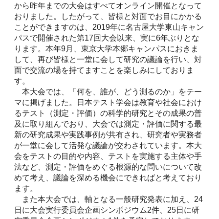
から昨年までの大会はすべてオンライン開催となって
おりました。したがって、皆様と対面でお目にかかる
ことができますのは、2019年に名古屋大学東山キャン
パスで開催された第17回大会以来、実に6年ぶりとな
ります。本年9月、東京大学本郷キャンパスにおきま
して、再び皆様と一堂に会して研究の議論を行い、対
面で交流の場を持てますことを楽しみにしておりま
す。
本大会では、「何を、誰が、どう測るのか」をテー
マに掲げました。日本テスト学会は教育や社会におけ
るテスト（測定・評価）の科学的研究とその成果の普
及に取り組んでおり、大会では測定・評価に関する最
新の研究成果や実践事例が共有され、研究者や実務者
が一堂に会して活発な議論が交わされています。本大
会をテストの目的や内容、テストを実施する主体や手
法など、測定・評価をめぐる根源的な問いについて改
めて考え、議論を深める機会にできればと考えており
ます。
また本大会では、軸となる一般研究発表に加え、24
日に大会実行委員会企画シンポジウム2件、25日に研