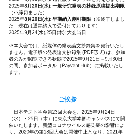
2025年
8月20日(水)
:
一般研究発表の抄録原稿提出期限
（※締切ました）
2025年
8月20日(水)
:
早期納入割引期限
（※終了しまし
た
；現在は通常納入で受付けております
）
2025年9月24(水),25日(木): 大会当日
※本大会では、紙媒体の発表論文抄録集を発行いたし
ません。電子版の発表論文抄録集 (PDF形式) は、参加
者のみが閲覧できる状態で2025年9月21日～9月30日
の間、参加者ポータル
（Payvent Hub）に
掲載いたし
ます。
ご挨拶
日本テスト学会第23回大会を、2025年9月24日
（水）・25日（木）に東京大学本郷キャンパスにて開
催いたします。新型コロナウイルス感染症の影響によ
り、2020年の第18回大会は開催中止となり、2021年